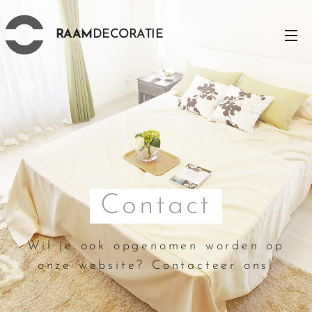
RAAM
DECORATIE
Contact
Wil je ook opgenomen worden op
onze website? Contacteer ons!