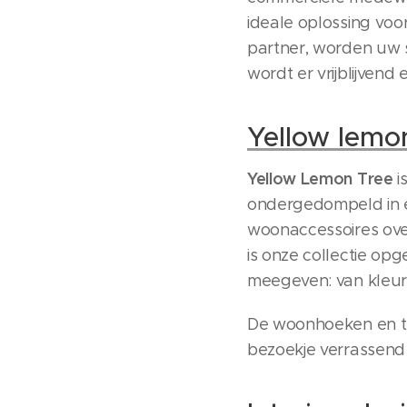
ideale oplossing voo
partner, worden uw 
wordt er vrijblijven
Yellow lemo
Yellow Lemon Tree
i
ondergedompeld in
woonaccessoires over
is onze collectie op
meegeven: van kleurij
De woonhoeken en th
bezoekje verrassend f