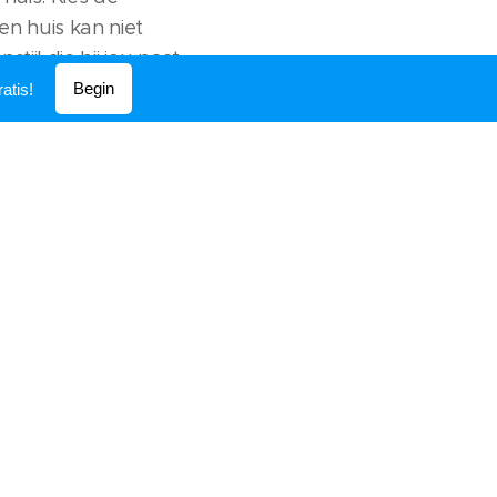
 Een huis kan niet
ijl die bij jou past,
men met de juiste
Begin
atis!
et voorbeelden voor
ctie van
juiste interieur voor
ede.be
-
Een huislift