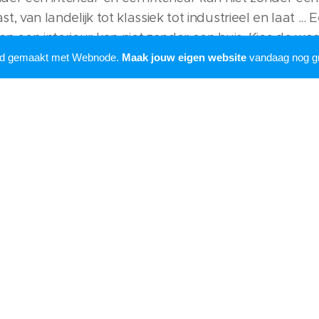
ast, van landelijk tot klassiek tot industrieel en laat ...
n een interieur kan niet zonder een huis. Kies de woonst
siek tot industrieel en laat jouw interieur tot leven ko
rd gemaakt met Webnode.
Maak jouw eigen website
vandaag nog gr
oires en kleuren. Laat je inspireren door vtwonen m
l
 van huizen, hotels, restaurants en bar. Door de reda
ence voor u geselecteerd.
 boxspring kopen
-
Kies hier uw vouwgordijn
- Kies het 
erzicht van liften installatie
-
Verandas Vanderbauwh