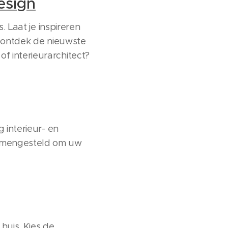
esign
. Laat je inspireren
en ontdek de nieuwste
f interieurarchitect?
 interieur- en
samengesteld om uw
huis. Kies de