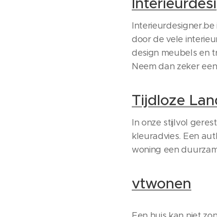
Interieurdes
Interieurdesigner.be 
door de vele interieu
design meubels en tr
Neem dan zeker een ki
Tijdloze Lan
In onze stijlvol gere
kleuradvies. Een au
woning een duurzame
vtwonen
Een huis kan niet z