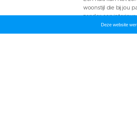
woonstijl die bij jou p
zonder een interieur e
van landelijk tot klas
Deze website we
meubels, woonaccess
een uniek interieur.
Residence.n
De mooiste interieurs
woonmagazine Resid
Relevant :
Kwaliteits
uw
woningbouw
-
Ov
installeren