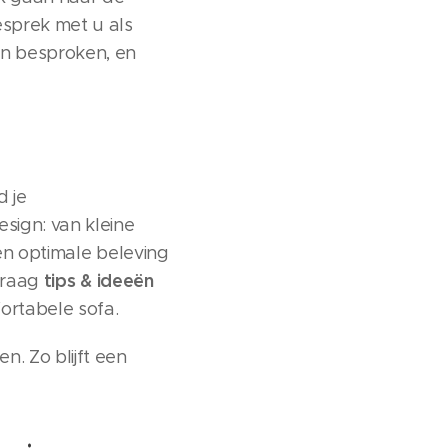
esprek met u als
en besproken, en
d je
ign: van kleine
n optimale beleving
tips & ideeën
 graag
fortabele sofa.
. Zo blijft een