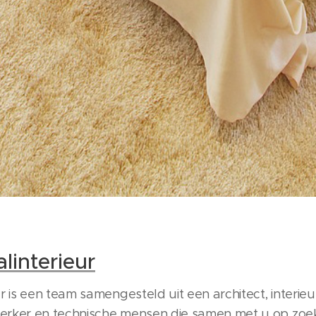
interieur
 is een team samengesteld uit een architect, interie
rker en technische mensen die samen met u op zoe