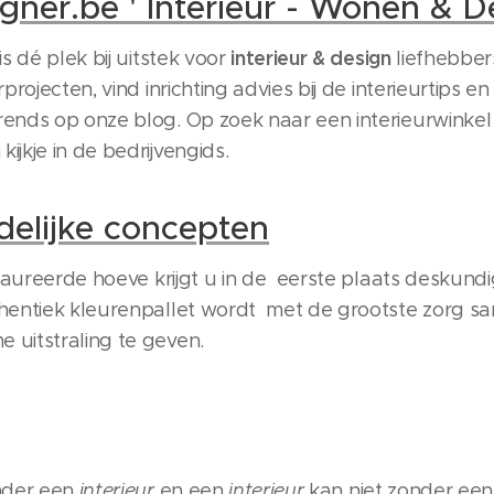
igner.be ' Interieur - Wonen & D
interieur & design
is dé plek bij uitstek voor
liefhebbers
rprojecten, vind inrichting advies bij de interieurtips 
ends op onze blog. Op zoek naar een interieurwinkel o
jkje in de bedrijvengids.
delijke concepten‎
staureerde hoeve krijgt u in de eerste plaats deskundig
thentiek kleurenpallet wordt met de grootste zorg 
 uitstraling te geven.
onder een
interieur
en een
interieur
kan niet zonder een 