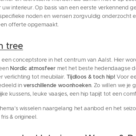
r uw interieur. Op basis van een eerste verkennend g
specifieke noden en wensen zorgvuldig onderzocht 
d een offerte opgemaakt.
n tree
s een conceptstore in het centrum van Aalst. Hier wor
Nordic atmosfeer
 een
met het beste hedendaagse des
Tijdloos & toch hip!
 verlichting tot meubilair.
Voor ee
verschillende woonhoeken
gedeeld in
. Zo willen we je
ke kussens, leuke vaasjes, een hip tapijt tot een com
ema's wisselen naargelang het aanbod en het seizoen
ris & origineel.