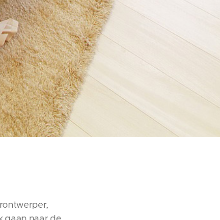
urontwerper,
k gaan naar de