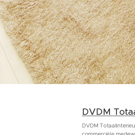
DVDM Totaal
DVDM Totaalinterieur
commerciële medewe